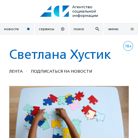
Перейти
к
содержанию
новости
сервисы
поиск
меню
18+
Светлана Хустик
·
ЛЕНТА
ПОДПИСАТЬСЯ НА НОВОСТИ