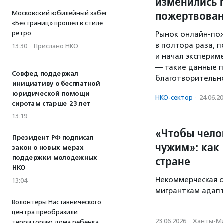
изменились 
пожертвован
Московский юбилейный забег
«Без границ» прошел в стиле
ретро
Рынок онлайн-пож
в полтора раза, 
13:30
·
Прислано НКО
и начал эксперим
— такие данные п
Совфед поддержал
благотворительно
инициативу о бесплатной
юридической помощи
НКО-сектор
·
24.06.2
сиротам старше 23 лет
13:19
«Чтобы челов
Президент РФ подписал
чужим»: как 
закон о новых мерах
стране
поддержки молодежных
НКО
Некоммерческая о
13:04
мигранткам адапт
Волонтеры Наставнического
центра преобразили
23.06.2026
·
Ханты-Ма
территорию дома ребенка