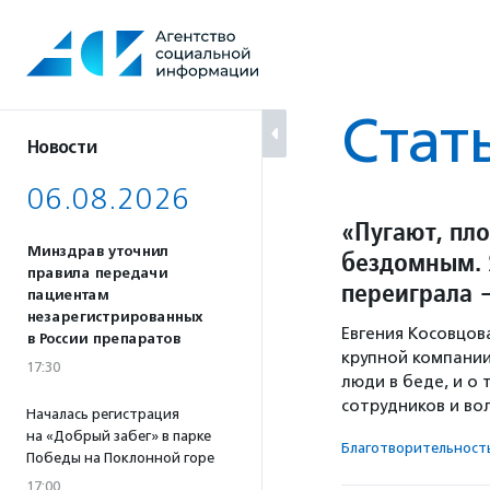
Перейти
к
содержанию
Стат
Новости
06.08.2026
«Пугают, пл
Минздрав уточнил
бездомным. 
правила передачи
переиграла 
пациентам
незарегистрированных
Евгения Косовцов
в России препаратов
крупной компании
17:30
люди в беде, и о 
сотрудников и во
Началась регистрация
на «Добрый забег» в парке
Благотвори­тель­ност
Победы на Поклонной горе
17:00