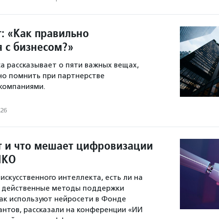
т: «Как правильно
я с бизнесом?»
са рассказывает о пяти важных вещах,
но помнить при партнерстве
компаниями.
026
т и что мешает цифровизации
НКО
искусственного интеллекта, есть ли на
е действенные методы поддержки
ак используют нейросети в Фонде
антов, рассказали на конференции «ИИ