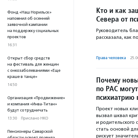
Кто и как з
Фонд «Наш Норильск»
Севера от п
напомнил об осенней
заявочной кампании
Руководитель бла
на поддержку социальных
проектов
рассказала, как 
16:31
Права человека
·
25.0
Открыт сбор средств
на фестиваль для женщин
с онкозаболеваниями «Еще
краше в танце»
Почему новы
14:50
по РАС могут
психиатрию 
Организация «Продвижение»
и компания «Инва-Титан»
Проект новых кли
будут сотрудничать
вызвал шквал кри
13:30
·
Прислано НКО
и родительского 
стать основой дл
Пенсионеры Самарской
рискует значитель
области освоят правила