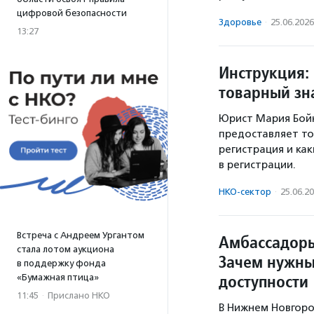
цифровой безопасности
Здоровье
·
25.06.2026
13:27
Инструкция:
товарный зна
Юрист Мария Бойк
предоставляет то
регистрация и ка
в регистрации.
НКО-сектор
·
25.06.2
Встреча с Андреем Ургантом
Амбассадоры
стала лотом аукциона
Зачем нужны
в поддержку фонда
доступности
«Бумажная птица»
11:45
·
Прислано НКО
В Нижнем Новгоро