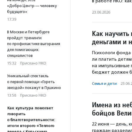
в работе НКО: ка
«Добро.Центр — человеку
будущего»
23.06.2026
17:39
Как научить
В Москве и Петербурге
пройдут тренинги
деньгами и н
по профилактике выгорания
для помогающих
Психологи фонда 
специалистов
ли платить детям
15:32
·
Прислано НКО
на импульсивные 
бюджет должен б
Уникальный спектакль
о первой помощи «Гореть
Семья и дети
·
23.06.
звездой» покажут в Пушкино
13:58
·
Прислано НКО
Имена из не
Как культура помогает
бойцов Вели
говорить
о благотворительности:
22 июня — день, 
итоги второго «Теплого
граждан разделило
вечера с Кольским»