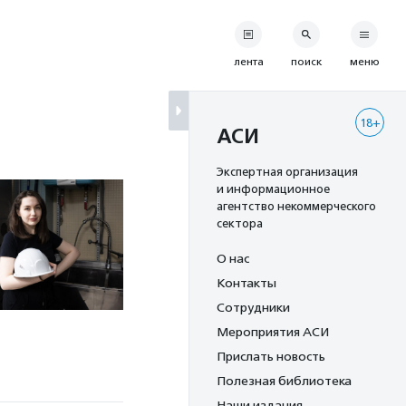
лента
поиск
меню
18+
АСИ
Экспертная организация
и информационное
агентство некоммерческого
сектора
О нас
Контакты
Сотрудники
Мероприятия АСИ
Прислать новость
Полезная библиотека
Наши издания