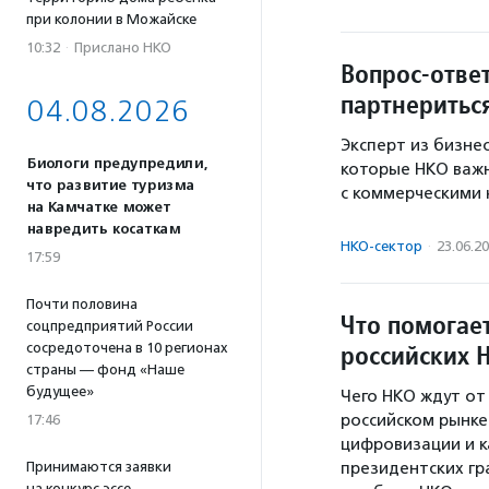
при колонии в Можайске
10:32
·
Прислано НКО
Вопрос-отве
партнеритьс
04.08.2026
Эксперт из бизне
Биологи предупредили,
которые НКО важ
что развитие туризма
с коммерческими 
на Камчатке может
навредить косаткам
НКО-сектор
·
23.06.2
17:59
Почти половина
Что помогае
соцпредприятий России
российских 
сосредоточена в 10 регионах
страны — фонд «Наше
будущее»
Чего НКО ждут от 
российском рынк
17:46
цифровизации и к
президентских гр
Принимаются заявки
на конкурс эссе