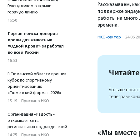
Рассказываем, ка
Геленджиком открыли
поддержке эндау
горячую линию
работы на много 
16:58
времена.
Портал поиска доноров
НКО-сектор
·
24.06.2
крови для животных
«Одной Крови» заработал
по всей России
16:53
Читайте
В Тюменской области прошел
кубок по спортивному
ориентированию
Больше новос
«Тюменский формат-2026»
телеграм-кан
15:19
·
Прислано НКО
Организация «Радость»
открывает сеть
региональных подразделений
«Мы вместе 
14:25
·
Прислано НКО