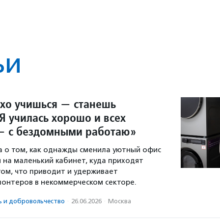
ьи
охо учишься — станешь
Я училась хорошо и всех
— с бездомными работаю»
а о том, как однажды сменила уютный офис
 на маленький кабинет, куда приходят
том, что приводит и удерживает
лонтеров в некоммерческом секторе.
ь и доброволь­чест­во
·
26.06.2026
·
Москва