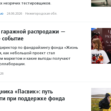
х незрячих тестировщиков.
ью
·
24.06.2026
·
Нижегородская обл.
о гаражной распродажи —
 событие
 директор по фандрайзингу фонда «Жизнь
м, как небольшой проект стал
м маркетом и какие выгоды получают
коллаборации.
026
ника «Пасвик»: путь
сти при поддержке фонда