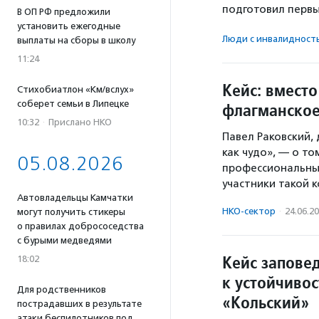
подготовил первы
В ОП РФ предложили
установить ежегодные
Люди с инвалидност
выплаты на сборы в школу
11:24
Кейс: вмест
Стихобиатлон «Км/вслух»
соберет семьи в Липецке
флагманское
10:32
·
Прислано НКО
Павел Раковский,
как чудо», — о то
05.08.2026
профессиональны
участники такой 
Автовладельцы Камчатки
НКО-сектор
·
24.06.2
могут получить стикеры
о правилах добрососедства
с бурыми медведями
Кейс заповед
18:02
к устойчиво
Для родственников
«Кольский»
пострадавших в результате
атаки беспилотников под